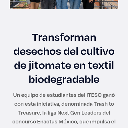
Enlaces de interés
Aspirantes
Transforman
Becas
desechos del cultivo
Graduaciones
de jitomate en textil
CRUCE
biodegradable
Derecho
Un equipo de estudiantes del ITESO ganó
Lo más buscado
con esta iniciativa, denominada Trash to
Treasure, la liga Next Gen Leaders del
Carreras
concurso Enactus México, que impulsa el